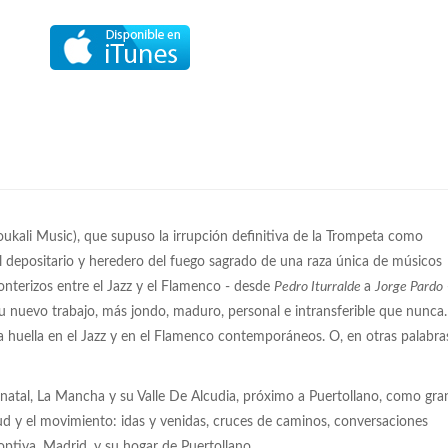
ukali Music), que supuso la irrupción definitiva de la Trompeta como
 depositario y heredero del fuego sagrado de una raza única de músicos
ronterizos entre el Jazz y el Flamenco - desde
Pedro Iturralde
a
Jorge Pardo
u nuevo trabajo, más jondo, maduro, personal e intransferible que nunca.
a huella en el Jazz y en el Flamenco contemporáneos. O, en otras palabra
 natal, La Mancha y su Valle De Alcudia, próximo a Puertollano, como gra
etud y el movimiento: idas y venidas, cruces de caminos, conversaciones
optiva, Madrid, y su hogar de Puertollano…