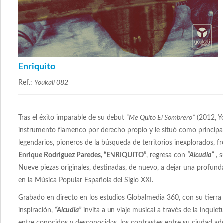
Enriquito
Ref.:
Youkali 082
Tras el éxito imparable de su debut
“Me Quito El Sombrero”
(2012, Yo
instrumento flamenco por derecho propio y le situó como principal
legendarios, pioneros de la búsqueda de territorios inexplorados, f
Enrique Rodríguez Paredes, “ENRIQUITO”
, regresa con
“Alcudia”
, s
Nueve piezas originales, destinadas, de nuevo, a dejar una profund
en la Música Popular Española del Siglo XXI.
Grabado en directo en los estudios Globalmedia 360, con su tierra
inspiración,
“Alcudia”
invita a un viaje musical a través de la inqui
entre conocidos y desconocidos, los contrastes entre su ciudad ad