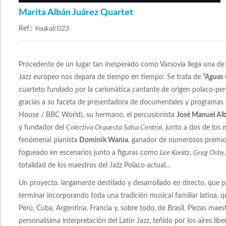
Marita Albán Juárez Quartet
Ref.:
Youkali 023
Procedente de un lugar tan inesperado como Varsovia llega una de 
Jazz europeo nos depara de tiempo en tiempo: Se trata de
“Aguas 
cuarteto fundado por la carismática cantante de origen polaco-p
gracias a su faceta de presentadora de documentales y programa
House / BBC World), su hermano, el percusionista
José Manuel Al
y fundador del
Colectivo Orquesta Salsa Central
, junto a dos de los 
fenomenal pianista
Dominik Wania
, ganador de numerosos premios 
fogueado en escenarios junto a figuras como
Lee Konitz
,
Greg Osby
totalidad de los maestros del Jazz Polaco actual…
Un proyecto, largamente destilado y desarrollado en directo, que pa
terminar incorporando toda una tradición musical familiar latina, 
Perú, Cuba, Argentina, Francia y, sobre todo, de Brasil. Piezas ma
personalísima interpretación del Latin Jazz, teñido por los aires lib