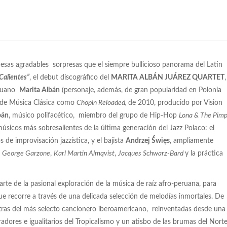
esas agradables sorpresas que el siempre bullicioso panorama del Latin
Calientes”
, el debut discográfico del
MARITA ALBÁN JUÁREZ QUARTET
,
eruano
Marita Albán
(personaje, además, de gran popularidad en Polonia
s de Música Clásica como
Chopin Reloaded,
de 2010, producido por Vision
bán
, músico polifacético, miembro del grupo de Hip-Hop
Lona & The Pim
músicos más sobresalientes de la última generación del Jazz Polaco: el
de improvisación jazzística, y el bajista
Andrzej Święs
, ampliamente
,
George Garzone
,
Karl Martin Almqvist
,
Jacques Schwarz-Bard
y la práctica
rte de la pasional exploración de la música de raíz afro-peruana, para
que recorre a través de una delicada selección de melodías inmortales. De
estras del más selecto cancionero iberoamericano, reinventadas desde una
eradores e igualitarios del Tropicalismo y un atisbo de las brumas del Nort