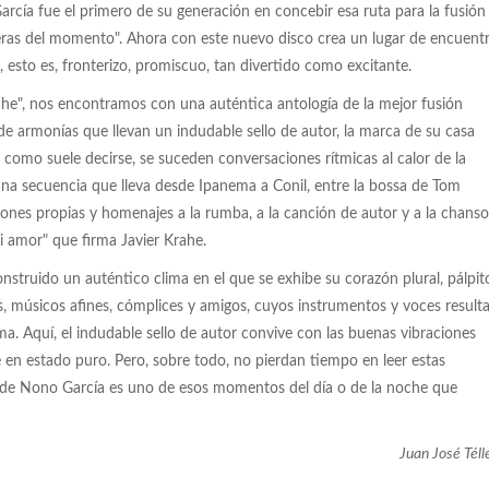
 García fue el primero de su generación en concebir esa ruta para la fusión
eras del momento". Ahora con este nuevo disco crea un lugar de encuent
esto es, fronterizo, promiscuo, tan divertido como excitante.
noche", nos encontramos con una auténtica antología de la mejor fusión
 de armonías que llevan un indudable sello de autor, la marca de su casa
como suele decirse, se suceden conversaciones rítmicas al calor de la
n una secuencia que lleva desde Ipanema a Conil, entre la bossa de Tom
iones propias y homenajes a la rumba, a la canción de autor y a la chans
 amor" que firma Javier Krahe.
truido un auténtico clima en el que se exhibe su corazón plural, pálpit
, músicos afines, cómplices y amigos, cuyos instrumentos y voces result
ma. Aquí, el indudable sello de autor convive con las buenas vibraciones
 en estado puro. Pero, sobre todo, no pierdan tiempo en leer estas
ra de Nono García es uno de esos momentos del día o de la noche que
Juan José Téll