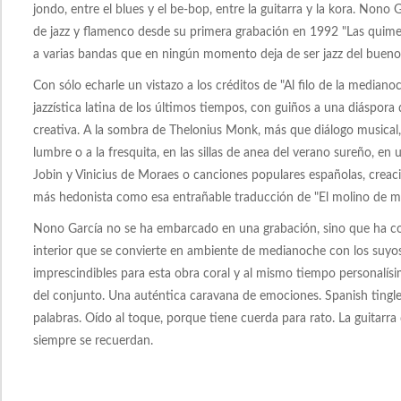
jondo, entre el blues y el be-bop, entre la guitarra y la kora. Nono
de jazz y flamenco desde su primera grabación en 1992 "Las quim
a varias bandas que en ningún momento deja de ser jazz del bueno, 
Con sólo echarle un vistazo a los créditos de "Al filo de la media
jazzística latina de los últimos tiempos, con guiños a una diáspora
creativa. A la sombra de Thelonius Monk, más que diálogo musical, 
lumbre o a la fresquita, en las sillas de anea del verano sureño, e
Jobin y Vinicius de Moraes o canciones populares españolas, creac
más hedonista como esa entrañable traducción de "El molino de mi
Nono García no se ha embarcado en una grabación, sino que ha cons
interior que se convierte en ambiente de medianoche con los suyos
imprescindibles para esta obra coral y al mismo tiempo personalísi
del conjunto. Una auténtica caravana de emociones. Spanish tingle
palabras. Oído al toque, porque tiene cuerda para rato. La guitar
siempre se recuerdan.