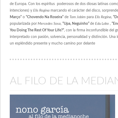
de Europa. Con los espíritus poderosos de dos diosas latinas com
intenciones) y
Elis Regina
marcando el carácter del disco, sorprende
Março”
o
“Chovendo Na Roseira”
de
Tom Jobim
para
Elis Regina
,
“D
popularizada por
Mercedes Sosa
,
“Upa, Neguinho”
de
Edu Lobo
,
“En
You Doing The Rest Of Your Life?”
, con la firma inconfundible del 
interpretado con pasión, solvencia, personalidad y distinción. Una
un espléndido presente y mucho camino por delante
AL FILO DE LA MEDI