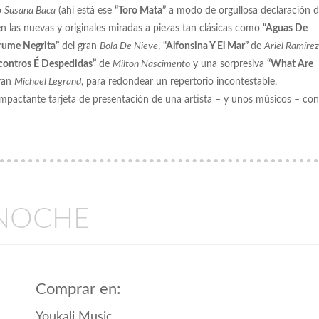
o
Susana Baca
(ahí está ese
“Toro Mata”
a modo de orgullosa declaración 
n las nuevas y originales miradas a piezas tan clásicas como
“Aguas De
rume Negrita”
del gran
Bola De Nieve
,
“Alfonsina Y El Mar”
de
Ariel Ramírez
contros É Despedidas”
de
Milton Nascimento
y una sorpresiva
“What Are
gran
Michael Legrand
, para redondear un repertorio incontestable,
 impactante tarjeta de presentación de una artista – y unos músicos – con
ANOCHE
Comprar en:
Youkali Music