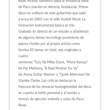
blues incluso flamenco dada la influencia natal
de Paco (nacido en Almería, Andalucía). Primer
disco en solitario de este guitarrista que salió
a la luz en 2005 con el sello Youkali Music.La
formación instrumental básica es trío.
Grabado en directo en un estudio y añadiendo
en algunos temas recordings posteriores de
pianos rhodes por el propio artista como
fondos.10 temas en total, seis originales y
cuatro
versiones:“Tutu”de Miles Davis, ”More Kansas”
de Pat Metheny, ”A Real Mother For Ya”
de Jhony Guitar Watson y “Quiet Afternoon”de
Stanley Clarke. Las criticas destacan la
frescura de los temas,la homogeneidad del disco
en cuanto al estilo personal y al sonido y
formas de ejecutar melodía y solos de Paco
Rivas.