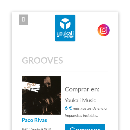
EXPOSE FRAMEWORK FOR JOOMLA 2.5 AND 3.0+
GROOVES
Comprar en:
Youkali Music
6 €
más gastos de envío.
Impuestos incluidos.
Paco Rivas
Ref.:
Youkali 008