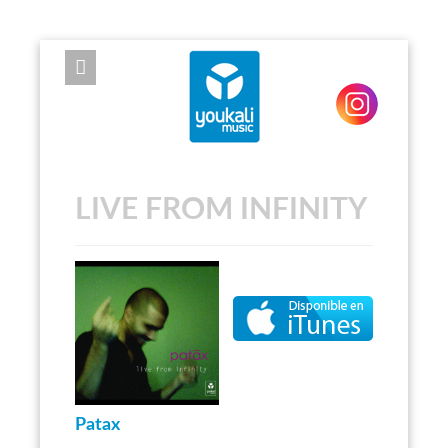
EXPOSE FRAMEWORK FOR JOOMLA 2.5 AND 3.0+
LIVE FROM INFINITY
Patax