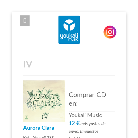
EXPOSE FRAMEWORK FOR JOOMLA 2.5 AND 3.0+
IV
Comprar CD
en:
Youkali Music
12 €
más gastos de
Aurora Clara
envío. Impuestos