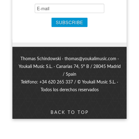
Thomas Schindowski ·
thomas@youkalimusic.com
·
Youkali Music S.L. · Canarias 74, 5º B / 28045 Madrid
/ Spain
Teléfono: +34 620 265 337 / © Youkali Music S.L. ·
Todos los derechos reservados
BACK TO TOP