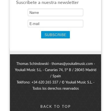
Suscríbete a nuestra newsletter
Thomas Schindowski ·
thomas@youkalimusic.com
·
Youkali Music S.L. · Canarias 74, 5º B / 28045 Madrid
/ Spain
Teléfono: +34 620 265 337 / © Youkali Music S.L. ·
Todos los derechos reservados
BACK TO TOP