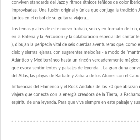
conviven standards del Jazz y ritmos étnicos teñidos de color ibéri
improvisadas. Una fusión original y única que conjuga la tradición
juntos en el crisol de su guitarra viajera…
Los temas y aires de este nuevo trabajo, solo y en formato de tr
en la Batería y la Percusión (y la colaboración especial del cantant
), dibujan la peripecia vital de seis cuerdas aventureras que, como e
cielo y sierras lejanas, con sugerentes melodías - a modo de “mant
Atlántico y Mediterráneo hasta un rincón verdaderamente mágico: L
que evoca sentimientos y paisajes de leyenda… La gran duna conve
del Atlas, las playas de Barbate y Zahara de los Atunes con el Cab
Influencias del Flamenco y el Rock Andaluz de los 70 que abrazan 
viajera que conecta con la energía creadora de la Tierra, la Pachama
espíritu de una leyenda. Para que viva siempre en este paisaje y sus 