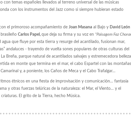
co con temas españoles llevados al terreno universal de las músicas
 Jonda con los instrumentos del Jazz como si siempre hubieran estado
ío, con el primoroso acompañamiento de
Joan Masana
al Bajo y
David León
e brasileño
Carlos Papel,
que deja su firma y su voz en
"Paisagem Faz Chora
l agua que fluye por esta tierra y resurge del acantilado, fusionan mar,
ras” andaluces - trayendo de vuelta sones populares de otras culturas del
a Breña, parque natural de acantilados salvajes y estremecedora belleza
rtida en monte que termina en el mar, el cabo Espartel con las montaña
o Camarinal y, a poniente, los Caños de Meca y el Cabo Trafalgar…
ritmos étnicos en una fiesta de improvisación y comunicación… fantasía
ma y otras fuerzas telúricas de la naturaleza: el Mar, el Viento… y el
criaturas. El grito de la Tierra, hecho Música.