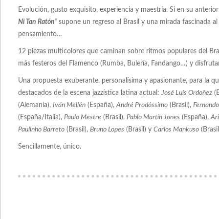
Evolución, gusto exquisito, experiencia y maestría. Si en su anteri
Ni Tan Ratón”
supone un regreso al Brasil y una mirada fascinada al
pensamiento…
12 piezas multicolores que caminan sobre ritmos populares del Bra
más festeros del Flamenco (Rumba, Bulería, Fandango…) y disfrutan
Una propuesta exuberante, personalísima y apasionante, para la q
destacados de la escena jazzística latina actual:
José Luis Ordoñez
(E
(Alemania),
Iván Mellén
(España),
André Prodóssimo
(Brasil),
Fernando
(España/Italia),
Paulo Mestre
(Brasil),
Pablo Martín Jones
(España),
Ar
Paulinho Barreto
(Brasil),
Bruno Lopes
(Brasil) y
Carlos Mankuso
(Brasi
Sencillamente, único.