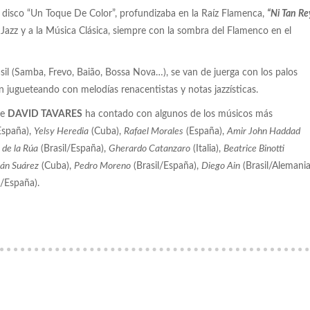
or disco “Un Toque De Color”, profundizaba en la Raíz Flamenca,
“Ni Tan Re
 Jazz y a la Música Clásica, siempre con la sombra del Flamenco en el
sil (Samba, Frevo, Baião, Bossa Nova…), se van de juerga con los palos
 jugueteando con melodías renacentistas y notas jazzísticas.
ue
DAVID TAVARES
ha contado con algunos de los músicos más
spaña),
Yelsy Heredia
(Cuba),
Rafael Morales
(España),
Amir John Haddad
 de la Rúa
(Brasil/España),
Gherardo Catanzaro
(Italia),
Beatrice Binotti
ián Suárez
(Cuba),
Pedro Moreno
(Brasil/España),
Diego Ain
(Brasil/Alemania
l/España).