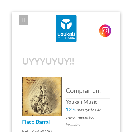
EXPOSE FRAMEWORK FOR JOOMLA 2.5 AND 3.0+
UYYYUYUY!!
Comprar en:
Youkali Music
12 €
más gastos de
envío. Impuestos
Flaco Barral
incluidos.
Ref.:
Youkali 130