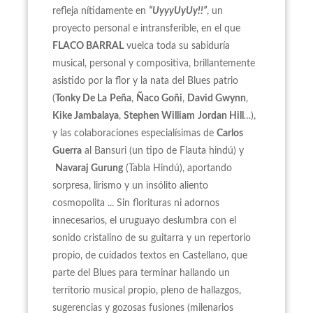
refleja nítidamente en
“
UyyyUyUy!!”
, un
proyecto personal e intransferible, en el que
FLACO BARRAL
vuelca toda su sabiduría
musical, personal y compositiva, brillantemente
asistido por la flor y la nata del Blues patrio
(
Tonky De La
Peña
,
Ñaco Goñi
,
David Gwynn
,
Kike Jambalaya
,
Stephen William
Jordan Hill
…
),
y las colaboraciones especialísimas de
Carlos
Guerra
al Bansuri (un tipo de Flauta hindú) y
Navaraj Gurung
(Tabla Hindú), aportando
sorpresa, lirismo y un insólito aliento
cosmopolita ... Sin florituras ni adornos
innecesarios, el uruguayo deslumbra con el
sonido cristalino de su guitarra y un repertorio
propio, de cuidados textos en Castellano, que
parte del Blues para terminar hallando un
territorio musical propio, pleno de hallazgos,
sugerencias y gozosas fusiones (milenarios