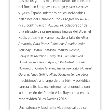
dos de los grupos más importantes de la historia
del Rock en Uruguay,
Opus Alfa
y
Días De Blues
,
y, ya en España, miembro de los inolvidables
paladines del Flamenco Rock Progresivo
Azahar
(y su continuación,
Azabache
), colaborador de
una pléyade de primerísimas figuras del Blues, el
Rock, el Jazz y el Flamenco, de la talla de
Albert
Amargós
,
Gato Pérez
,
Raimundo Amador
,
Mike
Kennedy
,
Hilario Camacho
,
Manuel Gerena
,
Enrique de Melchor
,
Carey Bell
,
Louisiana Red
,
David Gwynn
,
Kevin Ayers
,
Ollie Halsall
,
Tokuko
Nakamura
,
Carlos Guerra
,
Javier
Paxariño
,
Navaraj
Gurung
,
Ñaco Goñi
o
Hisao Sujinaka
(entre otros
muchísimos), a lo largo de una fértil y poliédrica
carrera artística, recientemente reconocida con
la concesión del Premio A La Trayectoria en los
Montevideo Blues Awards 2016
.
Una extensa y fascinante vida musical que se