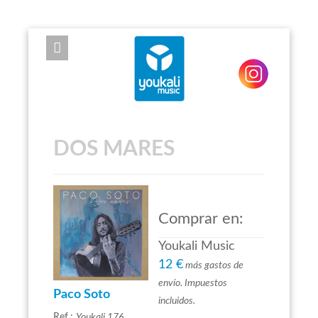
EXPOSE FRAMEWORK FOR JOOMLA 2.5 AND 3.0+
DOS MARES
Comprar en:
Youkali Music
12 €
más gastos de
envío. Impuestos
Paco Soto
incluidos.
Ref.:
Youkali 176