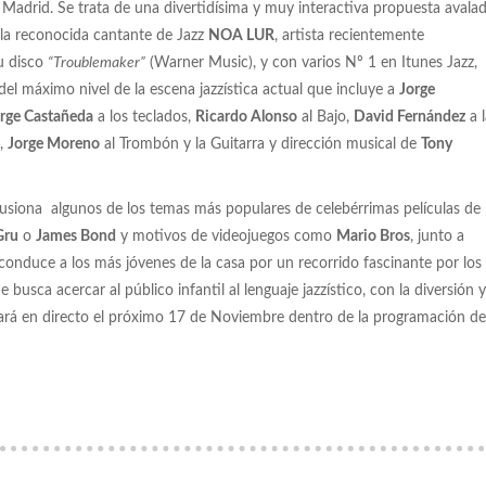
Madrid. Se trata de una divertidísima y muy interactiva propuesta avala
la reconocida cantante de Jazz
NOA LUR
, artista recientemente
u disco
“Troublemaker”
(Warner Music), y con varios Nº 1 en Itunes Jazz,
el máximo nivel de la escena jazzística actual que incluye a
Jorge
rge Castañeda
a los teclados,
Ricardo Alonso
al Bajo,
David Fernández
a l
a,
Jorge Moreno
al Trombón y la Guitarra y dirección musical de
Tony
siona algunos de los temas más populares de celebérrimas películas de
Gru
o
James Bond
y motivos de videojuegos como
Mario Bros
, junto a
se conduce a los más jóvenes de la casa por un recorrido fascinante por los
 busca acercar al público infantil al lenguaje jazzístico, con la diversión y
tará en directo el próximo 17 de Noviembre dentro de la programación de