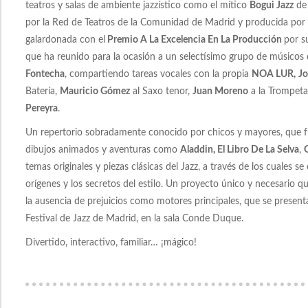
teatros y salas de ambiente jazzístico como el mítico
Bogui Jazz
de 
por la Red de Teatros de la Comunidad de Madrid y producida por 
galardonada con el
Premio A La Excelencia En La Producción
por s
que ha reunido para la ocasión a un selectísimo grupo de músicos d
Fontecha
, compartiendo tareas vocales con la propia
NOA LUR,
Jo
Batería,
Mauricio Gómez
al Saxo tenor,
Juan Moreno
a la Trompet
Pereyra
.
Un repertorio sobradamente conocido por chicos y mayores, que fu
dibujos animados y aventuras como
Aladdin, El Libro De La Selva
,
temas originales y piezas clásicas del Jazz, a través de los cuales 
orígenes y los secretos del estilo. Un proyecto único y necesario que
la ausencia de prejuicios como motores principales, que se presen
Festival de Jazz de Madrid, en la sala Conde Duque.
Divertido, interactivo, familiar… ¡mágico!