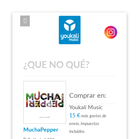
EXPOSE FRAMEWORK FOR JOOMLA 2.5 AND 3.0+
¿QUE NO QUÉ?
Comprar en:
Youkali Music
15 €
más gastos de
envío. Impuestos
MuchaPepper
incluidos.