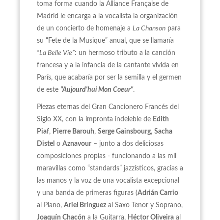
toma forma cuando la Alliance Française de
Madrid le encarga a la vocalista la organización
de un concierto de homenaje a
La Chanson
para
su “Fete de la Musique” anual, que se llamaría
“La Belle Vie”
: un hermoso tributo a la canción
francesa y a la infancia de la cantante vivida en
París, que acabaría por ser la semilla y el germen
de este
"Aujourd'hui Mon Coeur"
.
Piezas eternas del Gran Cancionero Francés del
Siglo XX, con la impronta indeleble de
Edith
Piaf
,
Pierre Barouh
,
Serge Gainsbourg
,
Sacha
Distel
o
Aznavour
– junto a dos deliciosas
composiciones propias - funcionando a las mil
maravillas como “standards” jazzísticos, gracias a
las manos y la voz de una vocalista excepcional
y una banda de primeras figuras (
Adrián Carrio
al Piano,
Ariel Brínguez
al Saxo Tenor y Soprano,
Joaquín Chacón
a la Guitarra,
Héctor Oliveira
al