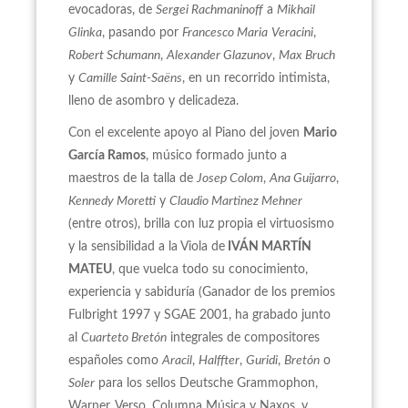
evocadoras, de
Sergei Rachmaninoff
a
Mikhail
Glinka
, pasando por
Francesco Maria
Veracini
,
Robert Schumann
,
Alexander Glazunov
,
Max Bruch
y
Camille Saint-Saëns
, en un recorrido intimista,
lleno de asombro y delicadeza.
Con el excelente apoyo al Piano del joven
Mario
García Ramos
, músico formado junto a
maestros de la talla de
Josep Colom
,
Ana Guijarro
,
Kennedy
Moretti
y
Claudio
Martinez
Mehner
(entre otros), brilla con luz propia el virtuosismo
y la sensibilidad a la Viola de
IVÁN MARTÍN
MATEU
, que vuelca todo su conocimiento,
experiencia y sabiduría (Ganador de los premios
Fulbright 1997 y SGAE 2001, ha grabado junto
al
Cuarteto Bretón
integrales de compositores
españoles como
Aracil
,
Halffter
,
Guridi
,
Bretón
o
Soler
para los sellos Deutsche Grammophon,
Warner, Verso, Columna Música y Naxos, y