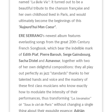
named
"La Belle Vie"
: it turned out to be a
beautiful tribute to the chanson française and
her own childhood lived in Paris, and would
ultimately become the beginnings of this
"Aujourd'hui Mon Coeur"
.
ERE SERRANO
's newest album features
everlasting songs from the great 20th Century
French Songbook, which bear the indelible mark
of
Edith Piaf
,
Pierre Barouh
,
Serge Gainsbourg
,
Sacha Distel
and
Aznavour
, together with two
of her own delightful compositions: they all play
out perfectly as jazz "standards" thanks to her
talented hands and voice and the mastery of
these first class musicians who know exactly
how to modulate the intensity of their
performances, thus transforming
"La Javanaise"
or
"Sous le ciel de Paris"
without changing a single
thing about their exquisite essence:
Adrián