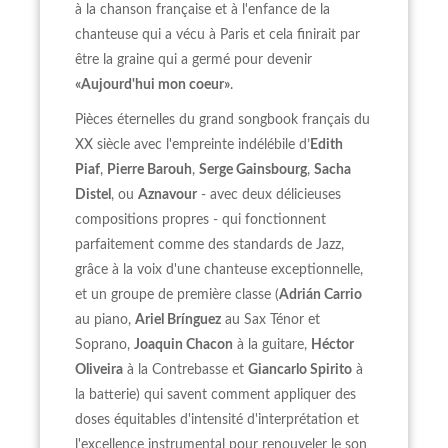
à la chanson française et à l'enfance de la
chanteuse qui a vécu à Paris et cela finirait par
être la graine qui a germé pour devenir
«Aujourd'hui mon coeur»
.
Pièces éternelles du grand songbook français du
XX siècle avec l'empreinte indélébile d’
Edith
Piaf
,
Pierre Barouh
,
Serge Gainsbourg
,
Sacha
Distel
, ou
Aznavour
- avec deux délicieuses
compositions propres - qui fonctionnent
parfaitement comme des standards de Jazz,
grâce à la voix d'une chanteuse exceptionnelle,
et un groupe de première classe (
Adrián Carrio
au piano,
Ariel Brínguez
au Sax Ténor et
Soprano,
Joaquin Chacon
à la guitare,
Héctor
Oliveira
à la Contrebasse et
Giancarlo Spirito
à
la batterie) qui savent comment appliquer des
doses équitables d'intensité d'interprétation et
l'excellence instrumental pour renouveler le son