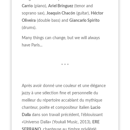
Carrio
(piano),
Ariel Brínguez
(tenor and
soprano sax),
Joaquín Chacón
(guitar),
Héctor
Oliveira
(double bass) and
Giancarlo Spirito
(drums).
Many things can change, but we will always
have Paris...
* * *
Après avoir donné une couleur et une élégance
jazzy à une sélection fine et personnelle du
meilleur du répertoire accablant du mythique
chanteur, poète et compositeur italien
Lucio
Dalla
dans son travail précédent, l'éblouissant
«Universo Dalla» (Youkali Music, 2013),
ERE
SERRANO
, chanteuse au timbre privilégié,