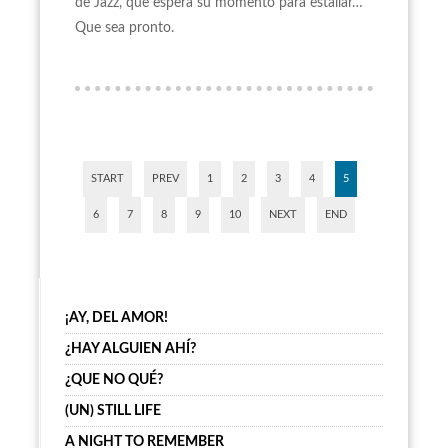
de Jazz, que espera su momento para estallar…
Que sea pronto.
START
PREV
1
2
3
4
5
6
7
8
9
10
NEXT
END
¡AY, DEL AMOR!
¿HAY ALGUIEN AHÍ?
¿QUE NO QUÉ?
(UN) STILL LIFE
A NIGHT TO REMEMBER