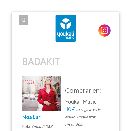
EXPOSE FRAMEWORK FOR JOOMLA 2.5 AND 3.0+
BADAKIT
Comprar en:
Youkali Music
10 €
más gastos de
Noa Lur
envío. Impuestos
incluidos.
Ref.:
Youkali 063