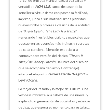
force” de entrega y sinceridad, la voz cálida y
versátil de
NOA LUR
, capaz de pasar de la
sencillez al virtuosismo con pasmosa facilidad,
imprime, junto a sus motivadísimos pianistas,
nuevos brillos y colores a clásicos de la entidad
de
“Angel Eyes”
o
“The Lady Is a Tramp”
,
generando irresistibles diálogos musicales que
descubren las esencias más íntimas y secretas
de cada canción… Mención especial a la
conmovedora versión del clásico
“Throw It
Away”
de
Abbey Lincoln
- la única del disco en
que se acompaña de Saxo y Contrabajo)
interpretada junto
Reinier Elizarde “Negrón”
y
Levin Ocaña
.
Lo mejor del Pasado y lo mejor del Futuro. Una
voz deslumbrante, a la cabeza de una nueva -y
espléndida- generación de vocalistas y músicos
de Jazz, que espera su momento para estallar…