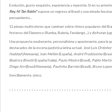
Evolución, gusto exquisito, experiencia y maestría. Si en su anter
Rey, Ni Tan Ratón”
supone un regreso al Brasil y una mirada fascinad
pensamiento…
12 piezas multicolores que caminan sobre ritmos populares del Bras
festeros del Flamenco (Rumba, Bulería, Fandango…) y disfrutan jug
Una propuesta exuberante, personalísima y apasionante, para la 
destacados de la escena jazzística latina actual:
José Luis Ordoñez
Haddad
(Alemania),
Iván Mellén
(España),
André Prodóssimo
(Brasi
Beatrice Binotti
(España/Italia),
Paulo Mestre
(Brasil),
Pablo Martín
Diego Ain
(Brasil/Alemania),
Paulinho Barreto
(Brasil),
Bruno Lopes
Sencillamente, único.