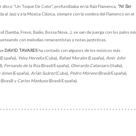
ior disco “Un Toque De Color”, profundizaba en la Raíz Flamenca,
“Ni Tan
a al Jazz y a la Música Clásica, siempre con la sombra del Flamenco en el
il (Samba, Frevo, Baião, Bossa Nova…), se van de juerga con los palos má
ueteando con melodías renacentistas y notas jazzísticas.
que
DAVID TAVARES
ha contado con algunos de los músicos más
(España),
Yelsy Heredia
(Cuba),
Rafael Morales
(España),
Amir John
l),
Fernando de la Rúa
(Brasil/España),
Gherardo Catanzaro
(Italia),
 Jones
(España),
Arián Suárez
(Cuba),
Pedro Moreno
(Brasil/España),
(Brasil) y
Carlos Mankuso
(Brasil/España).