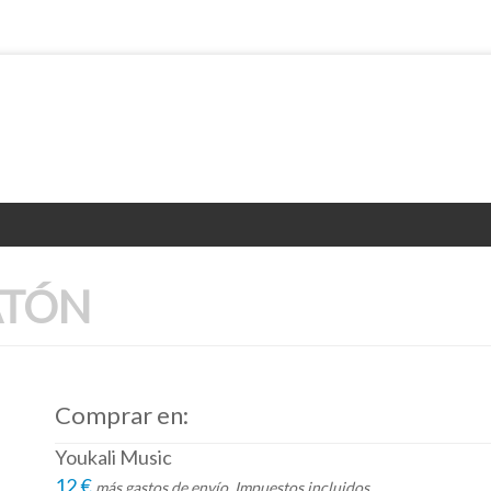
RATÓN
Comprar en:
Youkali Music
12 €
más gastos de envío. Impuestos incluidos.