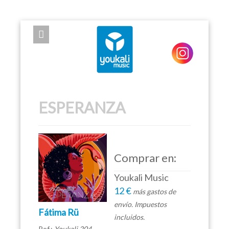
EXPOSE FRAMEWORK FOR JOOMLA 2.5 AND 3.0+
ESPERANZA
Comprar en:
Youkali Music
12 €
más gastos de
envío. Impuestos
Fátima Rü
incluidos.
Ref.:
Youkali 204