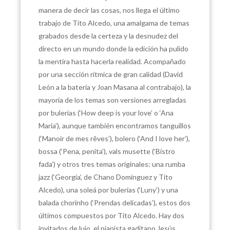
manera de decir las cosas, nos llega el último
trabajo de Tito Alcedo, una amalgama de temas
grabados desde la certeza y la desnudez del
directo en un mundo donde la edición ha pulido
la mentira hasta hacerla realidad. Acompañado
por una sección rítmica de gran calidad (David
León a la batería y Joan Masana al contrabajo), la
mayoría de los temas son versiones arregladas
por bulerías (‘How deep is your love’ o ‘Ana
María’), aunque también encontramos tanguillos
(‘Manoir de mes rêves’), bolero (‘And I love her’),
bossa (‘Pena, penita’), vals musette (‘Bistro
fada’) y otros tres temas originales: una rumba
jazz (‘Georgia’, de Chano Domínguez y Tito
Alcedo), una soleá por bulerías (‘Luny’) y una
balada chorinho (‘Prendas delicadas’), estos dos
últimos compuestos por Tito Alcedo. Hay dos
invitados de lujo, el pianista gaditano Jesús