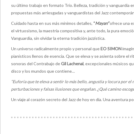
su último trabajo en formato Trío. Belleza, tradición y vanguardia 
propuestas más arriesgadas y vanguardistas del Jazz contemporán
Cuidado hasta en sus más mínimos detalles,
“
Mayan”
ofrece una ex
el virtuosismo, la maestría compositiva y, ante todo, la pura emoci
Vanguardia, sin olvidar la eterna tradición jazzística.
Un universo radicalmente propio y personal que
EO SIMON
imagin
pianísticos llenos de esencia. Que se eleva y se asienta sobre el 
sonoras del Contrabajo de
Gil Lachenal
, excepcionales músicos qu
disco y los mundos que contiene…
“Euforia que te eleva a sentir lo más bello, angustia y locura por e
perturbaciones y falsas ilusiones que engañan. ¿Qué camino escoge
Un viaje al corazón secreto del Jazz de hoy en día. Una aventura p