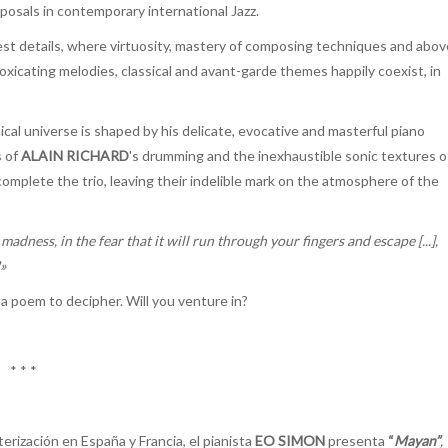
posals in contemporary international Jazz.
nest details, where virtuosity, mastery of composing techniques and abov
toxicating melodies, classical and avant-garde themes happily coexist, in
sical universe is shaped by his delicate, evocative and masterful piano
s of
ALAIN RICHARD
's drumming and the inexhaustible sonic textures o
omplete the trio, leaving their indelible mark on the atmosphere of the
dness, in the fear that it will run through your fingers and escape [...],
»
, a poem to decipher. Will you venture in?
* * *
rización en España y Francia, el pianista
EO SIMON
presenta
“
Mayan”
,