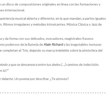
en un disco de composiciones originales en línea con las formaciones y
eo internacional.
periencia musical abierta y diferente, en la que mandan, a partes iguales
ón. Ritmos irregulares y melodías intoxicantes. Música Clásica y Jazz de
a y da forma con sus delicados, evocadores, magistrales fraseos
ritmo poderoso de la Batería de
Alain Richard
y las inagotables texturas
e completan el Trío, dejando su marca indeleble sobre la atmósfera del
l miedo a que se desvanezca entre tus dedos […] caminos de indecisión,
s tú?”
or delante. Un poema por descifrar. ¿Te atreves?