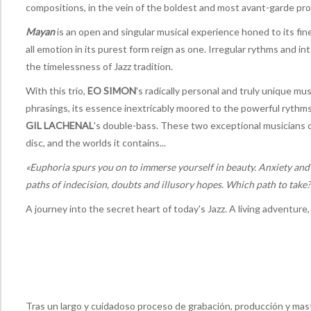
compositions, in the vein of the boldest and most avant-garde pro
Mayan
is an open and singular musical experience honed to its fi
all emotion in its purest form reign as one. Irregular rythms and in
the timelessness of Jazz tradition.
With this trio,
EO SIMON
's radically personal and truly unique mu
phrasings, its essence inextricably moored to the powerful rythm
GIL LACHENAL
's double-bass. These two exceptional musicians c
disc, and the worlds it contains...
«Euphoria spurs you on to immerse yourself in beauty. Anxiety and ma
paths of indecision, doubts and illusory hopes. Which path to take?
A journey into the secret heart of today's Jazz. A living adventure
Tras un largo y cuidadoso proceso de grabación, producción y maste