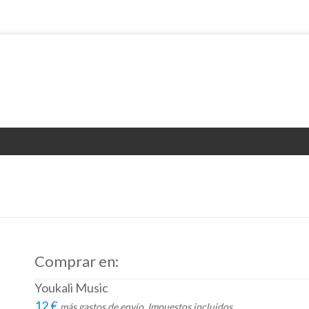
Comprar en:
Youkali Music
12 €
más gastos de envío. Impuestos incluidos.