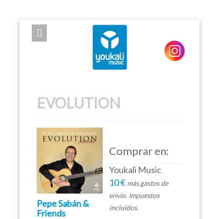
EXPOSE FRAMEWORK FOR JOOMLA 2.5 AND 3.0+
EVOLUTION
Comprar en:
Youkali Music
10 €
más gastos de
envío. Impuestos
Pepe Sabán &
incluidos.
Friends