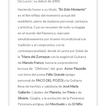
De Luces”, su debut de 2003.
Haciendo honor a su título,
“En Este Momento”
es el fiel reflejo del momento actual del
madrileño, pleno de madurez personal, cantaora
y artística. Casi un resumen de todo su bagaje
en el mundo del Flamenco, marcado
simultáneamente por el amor incondicional a la
tradición y el compromiso con la
contemporaneidad: desde el cante por Soleá de
la
Triana del Zurraque
con la magistral Guitarra
de
Manolo Franco
, hasta la sorprendente
lectura de
“Oblivion”
, del gran
Astor Piazzolla
con letra del poeta
Félix Grande
(amigo
personal de
PACO DEL POZO)
y la Guitarra
llena de hechizo y sabiduría de
José María
Gallardo
. Cabales del
Planeta
, del
Pena
y de
Silverio
. Güajira, o la evolución de la Petenera:
Petenera antigua, del
Mochuelo
y de
El Niño