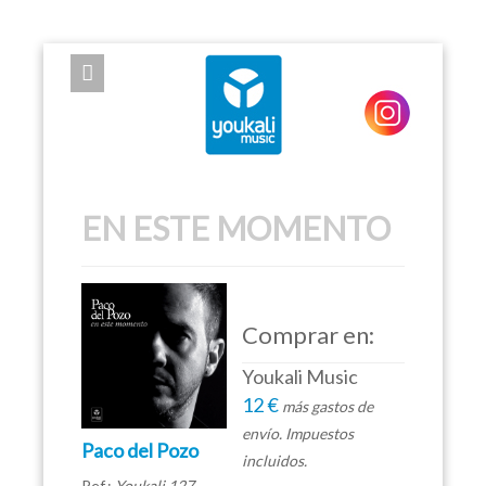
EXPOSE FRAMEWORK FOR JOOMLA 2.5 AND 3.0+
EN ESTE MOMENTO
Comprar en:
Youkali Music
12 €
más gastos de
envío. Impuestos
Paco del Pozo
incluidos.
Ref.:
Youkali 127