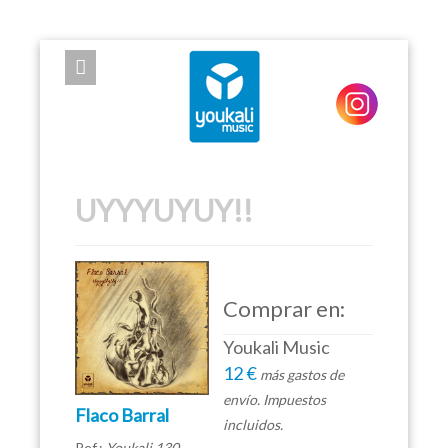
EXPOSE FRAMEWORK FOR JOOMLA 2.5 AND 3.0+
UYYYUYUY!!
Comprar en:
Youkali Music
12 €
más gastos de
envío. Impuestos
Flaco Barral
incluidos.
Ref.:
Youkali 130