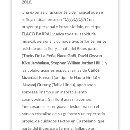
2016
.
Una extensa y fascinante vida musical que se
refleja nítidamente en
“
UyyyUyUy!!”
, un
proyecto personal e intransferible, en el que
FLACO BARRAL
vuelca toda su sabiduría
musical, personal y compositiva, brillantemente
asistido por la flor y la nata del Blues patrio
(
Tonky De La
Peña
,
Ñaco Goñi
,
David Gwynn
,
Kike Jambalaya
,
Stephen William
Jordan Hill
…
), y
las colaboraciones especialísimas de
Carlos
Guerra
al Bansuri (un tipo de Flauta hindú) y
Navaraj Gurung
(Tabla Hindú), aportando
sorpresa, lirismo y un insólito aliento
cosmopolita ... Sin florituras ni adornos
innecesarios, el uruguayo deslumbra con el
sonido cristalino de su guitarra y un repertorio
propio, de cuidados textos en Castellano, que
parte del Blues para terminar hallando un