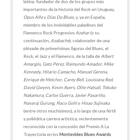
latina: fundador de dos de los grupos más
importantes de la historia del Rock en Uruguay,
Opus Alfa
y
Días De Blues
, y, ya en España,
miembro de los inolvidables paladines del
Flamenco Rock Progresivo
Azahar
(y su
continuación,
Azabache
), colaborador de una
pléyade de primerísimas figuras del Blues, el
Rock, el Jazz y el Flamenco, de la talla de
Albert
Amargós
,
Gato Pérez
,
Raimundo Amador
,
Mike
Kennedy
,
Hilario Camacho
,
Manuel Gerena
,
Enrique de Melchor
,
Carey Bell
,
Louisiana Red
,
David Gwynn
,
Kevin Ayers
,
Ollie Halsall
,
Tokuko
Nakamura
,
Carlos Guerra
,
Javier
Paxariño
,
Navaraj
Gurung
,
Ñaco Goñi
o
Hisao Sujinaka
(entre otros muchísimos), a lo largo de una fértil
y poliédrica carrera artística, recientemente
reconocida con la concesión del Premio A La
Trayectoria en los
Montevideo Blues Awards