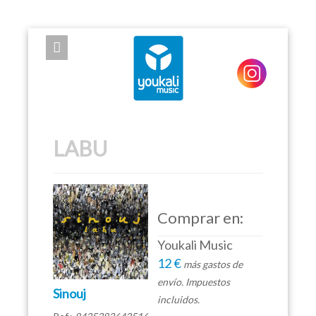
EXPOSE FRAMEWORK FOR JOOMLA 2.5 AND 3.0+
LABU
Comprar en:
Youkali Music
12 €
más gastos de
envío. Impuestos
Sinouj
incluidos.