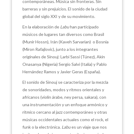
contemporáneas. Música sin fronteras. Sin
barreras y sin prejuicios. El sonido de la ciudad
global del siglo XXI y de su movimiento.
En la elaboración de
Labu
han participado
músicos de lugares tan diversos como Brasil
(Munir Hossn), Irán (Kaveh Sarvarian) o Bosnia
(Miron Rafajlovic), junto a los integrantes
originales de Sinouj: Larbi Sassi (Túnez), Akin
Onasanya (Nigeria) Sergio Salvi (Italia) y Pablo
Hernández Ramos y Javier Geras (España).
El sonido de Sinouj se caracteriza por la mezcla
de sonoridades, modos y ritmos orientales y
africanos (violín árabe, ney persa, sakara), con
una instrumentación y un enfoque armónico y
rítmico cercano al jazz contemporáneo y otras
músicas occidentales actuales como el rock, el
funk o la electrónica.
Labu
es un viaje que nos