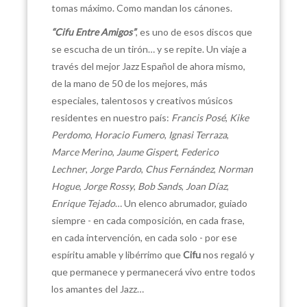
tomas máximo. Como mandan los cánones.
“Cifu Entre Amigos”
, es uno de esos discos que
se escucha de un tirón… y se repite. Un viaje a
través del mejor Jazz Español de ahora mismo,
de la mano de 50 de los mejores, más
especiales, talentosos y creativos músicos
residentes en nuestro país:
Francis Posé
,
Kike
Perdomo
,
Horacio Fumero
,
Ignasi Terraza
,
Marce Merino
,
Jaume Gispert
,
Federico
Lechner
,
Jorge Pardo
,
Chus Fernández
,
Norman
Hogue
,
Jorge Rossy
,
Bob Sands
,
Joan Díaz
,
Enrique Tejado
… Un elenco abrumador, guiado
siempre - en cada composición, en cada frase,
en cada intervención, en cada solo - por ese
espíritu amable y libérrimo que
Cifu
nos regaló y
que permanece y permanecerá vivo entre todos
los amantes del Jazz…