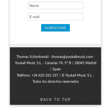
Thomas Schindowski ·
thomas@youkalimusic.com
·
Youkali Music S.L. · Canarias 74, 5º B / 28045 Madrid
/ Spain
Teléfono: +34 620 265 337 / © Youkali Music S.L. ·
Todos los derechos reservados
BACK TO TOP