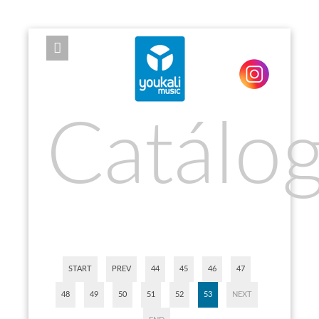
EXPOSE FRAMEWORK FOR JOOMLA 2.5 AND 3.0+
Catálo
START
PREV
44
45
46
47
48
49
50
51
52
53
NEXT