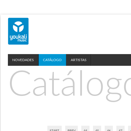
NOVEDADES
CATÁLOGO
ARTISTAS
Catálog
START
PREV
44
45
46
47