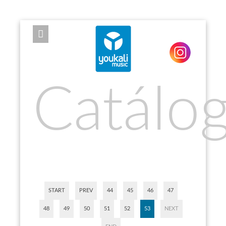
EXPOSE FRAMEWORK FOR JOOMLA 2.5 AND 3.0+
Catálo
START
PREV
44
45
46
47
48
49
50
51
52
53
NEXT