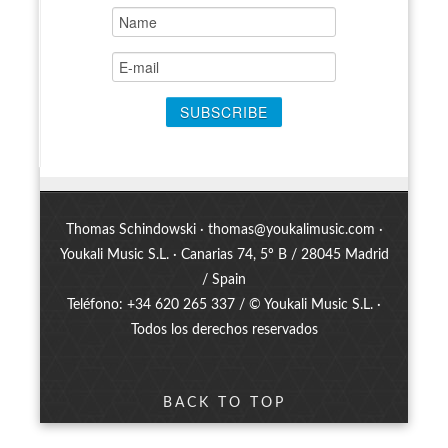
Thomas Schindowski ·
thomas@youkalimusic.com
·
Youkali Music S.L. · Canarias 74, 5º B / 28045 Madrid
/ Spain
Teléfono: +34 620 265 337 / © Youkali Music S.L. ·
Todos los derechos reservados
BACK TO TOP