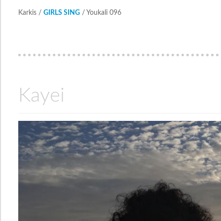
Karkis /
GIRLS SING
/ Youkali 096
Kayei