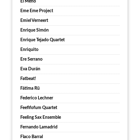
El Meño
Eme Eme Project
Emiel Verneert
Enrique Simón
Enrique Tejado Quartet
Enriquito
Ere Serrano
Eva Durán
Fatbeat!
Fátima Rü
Federico Lechner
Feefifofum Quartet
Feeling Sax Ensemble
Fernando Lamadrid
Flaco Barral