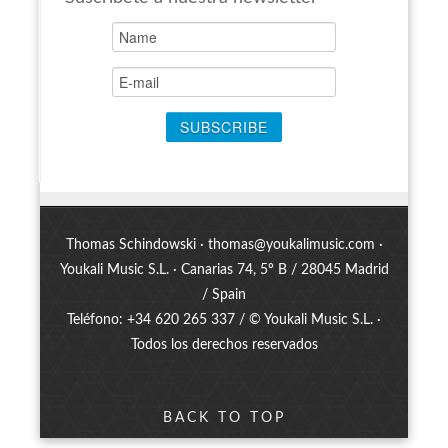
Thomas Schindowski ·
thomas@youkalimusic.com
·
Youkali Music S.L. · Canarias 74, 5º B / 28045 Madrid
/ Spain
Teléfono: +34 620 265 337 / © Youkali Music S.L. ·
Todos los derechos reservados
BACK TO TOP