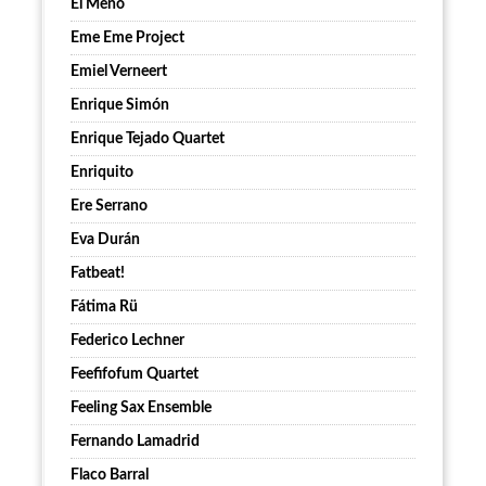
El Meño
Eme Eme Project
Emiel Verneert
Enrique Simón
Enrique Tejado Quartet
Enriquito
Ere Serrano
Eva Durán
Fatbeat!
Fátima Rü
Federico Lechner
Feefifofum Quartet
Feeling Sax Ensemble
Fernando Lamadrid
Flaco Barral