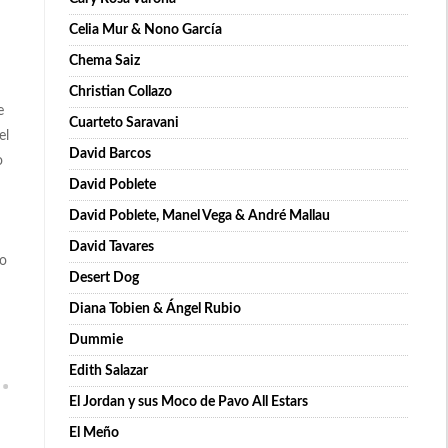
Celia Mur & Nono García
Chema Saiz
Christian Collazo
e
Cuarteto Saravani
el
David Barcos
o
David Poblete
David Poblete, Manel Vega & André Mallau
David Tavares
ro
Desert Dog
Diana Tobien & Ángel Rubio
Dummie
Edith Salazar
El Jordan y sus Moco de Pavo All Estars
El Meño