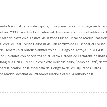
sta Nacional de Jazz de España, cuya presentación tuvo lugar en la sed
l año 2000, ha actuado en infinidad de escenarios: desde el anfiteatro d
de Madrid hasta en el Festival de Jazz de Ciudad Lineal de Madrid, pasand
lorca, el Real Coliseo Carlos III de San Lorenzo de El Escorial, el Coliseo
 de Henares o el histórico anfiteatro de Buitrago del Lozoya. En 2004 la
con Colombia con conciertos en el Teatro Heredia de Cartagena de Indias
MA) y la UNED, y en un concierto multitudinario, “Pleno de Jazz”, dent
ara la ocasión en la escalinata del Congreso de los Diputados. Otros
I de Madrid, decenas de Paradores Nacionales y el Auditorio de la