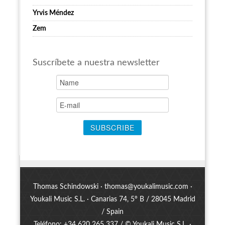
Yrvis Méndez
Zem
Suscríbete a nuestra newsletter
Thomas Schindowski ·
thomas@youkalimusic.com
·
Youkali Music S.L. · Canarias 74, 5º B / 28045 Madrid
/ Spain
Teléfono: +34 620 265 337 / © Youkali Music S.L. ·