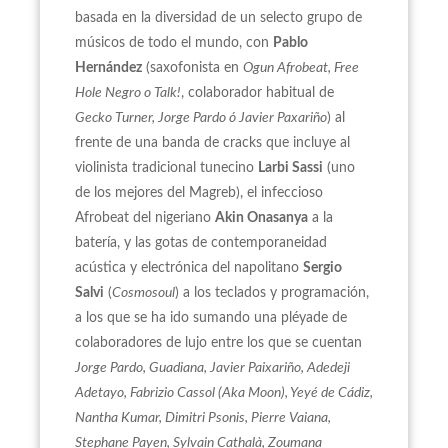
basada en la diversidad de un selecto grupo de
músicos de todo el mundo, con
Pablo
Hernández
(saxofonista en
Ogun Afrobeat, Free
Hole Negro o Talk!
, colaborador habitual de
Gecko Turner, Jorge Pardo ó Javier Paxariño
) al
frente de una banda de cracks que incluye al
violinista tradicional tunecino
Larbi Sassi
(uno
de los mejores del Magreb), el infeccioso
Afrobeat del nigeriano
Akin Onasanya
a la
batería, y las gotas de contemporaneidad
acústica y electrónica del napolitano
Sergio
Salvi
(
Cosmosoul
) a los teclados y programación,
a los que se ha ido sumando una pléyade de
colaboradores de lujo entre los que se cuentan
Jorge Pardo, Guadiana, Javier Paixariño, Adedeji
Adetayo, Fabrizio Cassol (Aka Moon), Yeyé de Cádiz,
Nantha Kumar, Dimitri Psonis, Pierre Vaiana,
Stephane Payen, Sylvain Cathalà, Zoumana