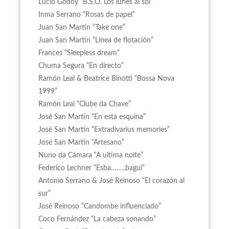
Lucio Godoy “B.S.O. Los lunes al sol”
Inma Serrano “Rosas de papel”
Juan San Martín “Take one”
Juan San Martín “Linea de flotación”
Frances “Sleepless dream”
Chuma Segura “En directo”
Ramón Leal & Beatrice Binotti “Bossa Nova
1999”
Ramón Leal “Clube da Chave”
José San Martín “En esta esquina”
José San Martín “Extradivarius memories”
José San Martín “Artesano”
Nuno da Cámara “A ultima noite”
Federico Lechner “Esba……..bagui”
Antonio Serrano & José Reinoso “El corazón al
sur”
José Reinoso “Candombe influenciado”
Coco Fernández “La cabeza sonando”