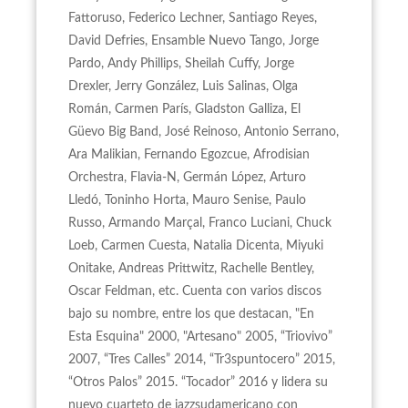
Fattoruso, Federico Lechner, Santiago Reyes,
David Defries, Ensamble Nuevo Tango, Jorge
Pardo, Andy Phillips, Sheilah Cuffy, Jorge
Drexler, Jerry González, Luis Salinas, Olga
Román, Carmen París, Gladston Galliza, El
Güevo Big Band, José Reinoso, Antonio Serrano,
Ara Malikian, Fernando Egozcue, Afrodisian
Orchestra, Flavia-N, Germán López, Arturo
Lledó, Toninho Horta, Mauro Senise, Paulo
Russo, Armando Marçal, Franco Luciani, Chuck
Loeb, Carmen Cuesta, Natalia Dicenta, Miyuki
Onitake, Andreas Prittwitz, Rachelle Bentley,
Oscar Feldman, etc. Cuenta con varios discos
bajo su nombre, entre los que destacan, "En
Esta Esquina" 2000, "Artesano" 2005, “Triovivo”
2007, “Tres Calles” 2014, “Tr3spuntocero” 2015,
“Otros Palos” 2015. “Tocador” 2016 y lidera su
nuevo cuarteto de jazzsudamericano con