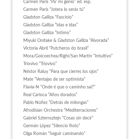
Carmen París “Pa’ mi genio” ed. esp.
Carmen París “Jotera lo serás tú”
Gladston Galliza “Fascinio”
Gladston Galliza “Idas e idas”
Gladston Galliza “Intimo”
Miyuki Onitake & Gladston Galliza “Alvorada”
Victoria Abril “Putcheros do brasil”
Mora/Goicoechea/Righi/San Martín “Intuitivo”
Triovivo “Triovivo”
Néstor Raluy “Para que cierres los ojos”
Mate “Ventajas de ser optimista”
Flavia-N “Onde é que o caminho sai?”
Real Carioca “Años dorados”
Pablo Núñez “Detrás de milongas”
Afrodisian Orchestra “Mediterraciones”
Gabriel Szternsztejn “Cosas sin decir”
Germán López “Silencio Roto”
Olga Román “Seguir caminando”