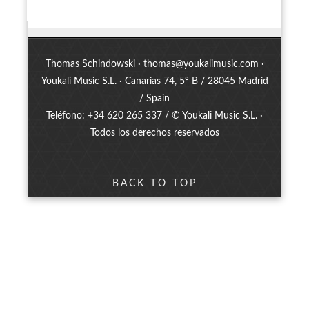
Thomas Schindowski ·
thomas@youkalimusic.com
·
Youkali Music S.L. · Canarias 74, 5º B / 28045 Madrid
/ Spain
Teléfono: +34 620 265 337 / © Youkali Music S.L. ·
Todos los derechos reservados
BACK TO TOP