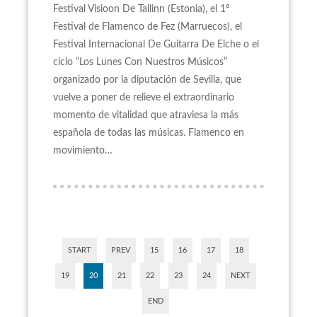
Festival Visioon De Tallinn (Estonia), el 1º
Festival de Flamenco de Fez (Marruecos), el
Festival Internacional De Guitarra De Elche o el
ciclo “Los Lunes Con Nuestros Músicos”
organizado por la diputación de Sevilla, que
vuelve a poner de relieve el extraordinario
momento de vitalidad que atraviesa la más
española de todas las músicas. Flamenco en
movimiento…
START
PREV
15
16
17
18
19
20
21
22
23
24
NEXT
END