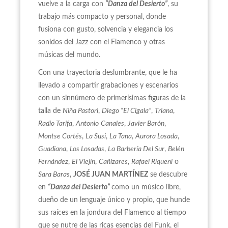
vuelve a la carga con
“Danza del Desierto”
, su
trabajo más compacto y personal, donde
fusiona con gusto, solvencia y elegancia los
sonidos del Jazz con el Flamenco y otras
músicas del mundo.
Con una trayectoria deslumbrante, que le ha
llevado a compartir grabaciones y escenarios
con un sinnúmero de primerísimas figuras de la
talla de
Niña Pastori
,
Diego “El Cigala”
,
Triana
,
Radio Tarifa
,
Antonio
Canales
,
Javier Barón
,
Montse Cortés
,
La Susi
,
La Tana
,
Aurora Losada
,
Guadiana
,
Los Losadas
,
La Barbería Del Sur
,
Belén
Fernández
,
El Viejín
,
Cañizares
,
Rafael Riqueni
o
Sara Baras
,
JOSÉ JUAN MARTÍNEZ
se descubre
en
“Danza del Desierto”
como un músico libre,
dueño de un lenguaje único y propio, que hunde
sus raíces en la jondura del Flamenco al tiempo
que se nutre de las ricas esencias del Funk, el