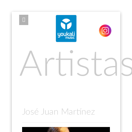
EXPOSE FRAMEWORK FOR JOOMLA 2.5 AND 3.0+
Artista
José Juan Martínez