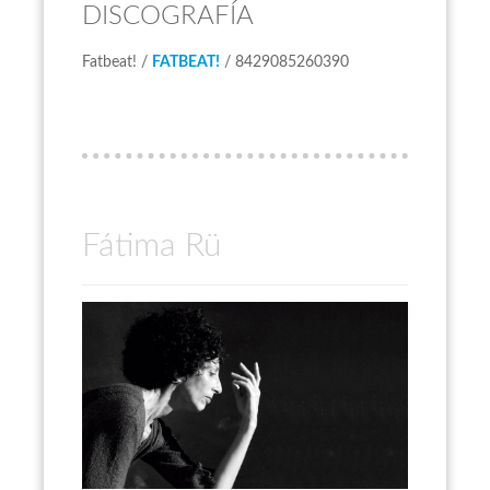
DISCOGRAFÍA
Fatbeat! /
FATBEAT!
/ 8429085260390
Fátima Rü