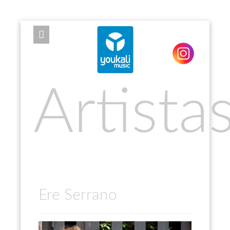
EXPOSE FRAMEWORK FOR JOOMLA 2.5 AND 3.0+
Artista
Ere Serrano