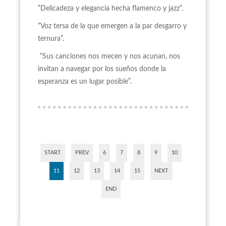
“Delicadeza y elegancia hecha flamenco y jazz”.
“Voz tersa de la que emergen a la par desgarro y
ternura”.
“Sus canciones nos mecen y nos acunan, nos
invitan a navegar por los sueños donde la
esperanza es un lugar posible”.
START
PREV
6
7
8
9
10
11
12
13
14
15
NEXT
END