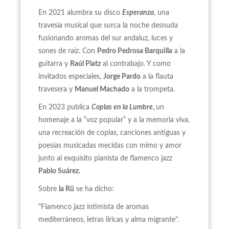
En 2021 alumbra su disco
Esperanza
, una
travesía musical que surca la noche desnuda
fusionando aromas del sur andaluz, luces y
sones de raíz. Con
Pedro Pedrosa Barquilla
a la
guitarra y
Raúl Platz
al contrabajo. Y como
invitados especiales,
Jorge Pardo
a la flauta
travesera y
Manuel Machado
a la trompeta.
En 2023 publica
Coplas en la Lumbre
,
un
homenaje a la “voz popular” y a la memoria viva,
una recreación de coplas, canciones antiguas y
poesías musicadas mecidas con mimo y amor
junto al exquisito pianista de flamenco jazz
Pablo Suárez.
Sobre
la Rü
se ha dicho:
"Flamenco jazz intimista de aromas
mediterráneos, letras líricas y alma migrante".