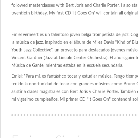
followed masterclasses with Bert Joris and Charlie Porter. I also s
twentieth birthday. My first CD ‘It Goes On’ will contain all origina
Emiel Verneert es un talentoso joven belga trompetista de jazz. Co
la música de jazz, inspirado en el álbum de Miles Davis "Kind of Bl
Youth Jazz Collective", un proyecto para destacados jóvenes músic
Vincent Gardner (Jazz at Lincoln Center Orchestra). El año siguien
Música de Gante, mientras estaba en la escuela secundaria.
Emiel: “Para mí, es fantástico tocar y estudiar música. Tengo tiemp
tenido la oportunidad de tocar con grandes músicos como Bruno Cas
asistir a clases magistrales con Bert Joris y Charlie Porter. Tamb
mi vigésimo cumpleaños. Mi primer CD "It Goes On" contendrá solo