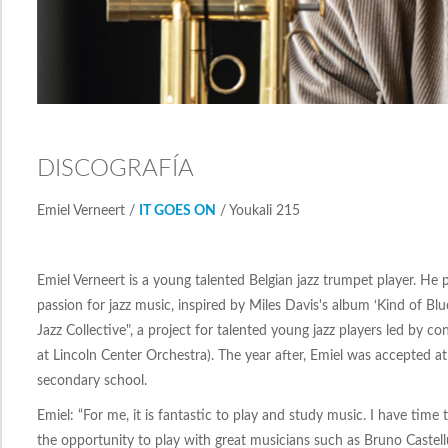
DISCOGRAFÍA
Emiel Verneert /
IT GOES ON
/ Youkali 215
Emiel Verneert is a young talented Belgian jazz trumpet player. He
passion for jazz music, inspired by Miles Davis's album ‘Kind of B
Jazz Collective", a project for talented young jazz players led by
at Lincoln Center Orchestra). The year after, Emiel was accepted a
secondary school.
Emiel: “For me, it is fantastic to play and study music. I have time
the opportunity to play with great musicians such as Bruno Castel