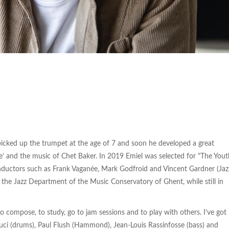
 picked up the trumpet at the age of 7 and soon he developed a great
lue’ and the music of Chet Baker. In 2019 Emiel was selected for "The Yout
 conductors such as Frank Vaganée, Mark Godfroid and Vincent Gardner (Jaz
t the Jazz Department of the Music Conservatory of Ghent, while still in
 to compose, to study, go to jam sessions and to play with others. I’ve got
luci (drums), Paul Flush (Hammond), Jean-Louis Rassinfosse (bass) and