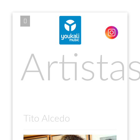
EXPOSE FRAMEWORK FOR JOOMLA 2.5 AND 3.0+
Artista
Tito Alcedo