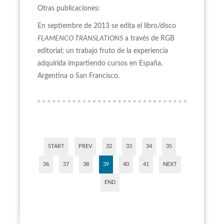
Otras publicaciones:
En septiembre de 2013 se edita el libro/disco
FLAMENCO TRANSLATIONS
a través de RGB
editorial; un trabajo fruto de la experiencia
adquirida impartiendo cursos en España,
Argentina o San Francisco.
START
PREV
32
33
34
35
36
37
38
39
40
41
NEXT
END