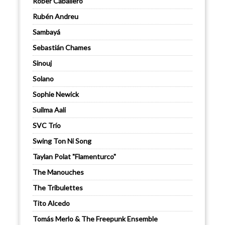
Rober Caballero
Rubén Andreu
Sambayá
Sebastián Chames
Sinouj
Solano
Sophie Newick
Suilma Aali
SVC Trío
Swing Ton Ni Song
Taylan Polat "Flamenturco"
The Manouches
The Tribulettes
Tito Alcedo
Tomás Merlo & The Freepunk Ensemble