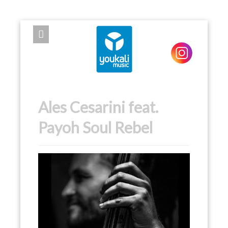
EXPOSE FRAMEWORK FOR JOOMLA 2.5 AND 3.0+
Ales Cesarini feat.
Payoh Soul Rebel