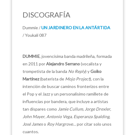
DISCOGRAFÍA
Dummie /
UN JARDINERO EN LA ANTÁRTIDA
/ Youkali 087
DUMMIE
, jovencísima banda madrileña, formada
en 2011 por
Alejandro Serrano
(vocalista y
trompetista de la banda
No Reply
) y
Goiko
Martínez
(baterista de
Mojo Project
), con la
intención de buscar caminos fronterizos entre
el Pop y el Jazz y un personalísimo ramillete de
influencias por bandera, que incluye a artistas
tan dispares como
Jamie Cullum
,
Jorge Drexler
,
John Mayer
,
Antonio Vega
,
Esperanza Spalding
,
José James
o
Roy Hargrove
… por citar solo unos
cuantos.