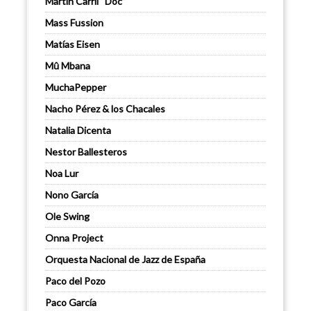
Martin Carril “Doc”
Mass Fussion
Matías Eisen
Mû Mbana
MuchaPepper
Nacho Pérez & los Chacales
Natalia Dicenta
Nestor Ballesteros
Noa Lur
Nono García
Ole Swing
Onna Project
Orquesta Nacional de Jazz de España
Paco del Pozo
Paco García