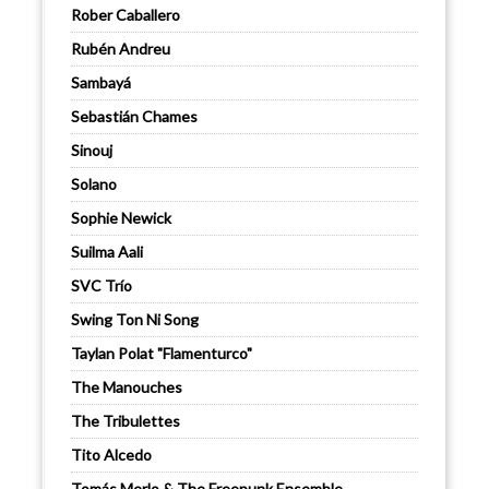
Rober Caballero
Rubén Andreu
Sambayá
Sebastián Chames
Sinouj
Solano
Sophie Newick
Suilma Aali
SVC Trío
Swing Ton Ni Song
Taylan Polat "Flamenturco"
The Manouches
The Tribulettes
Tito Alcedo
Tomás Merlo & The Freepunk Ensemble