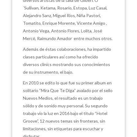
diversos artistas de la talla de Gilbert O
´Sullivan, Ketama, Rosario, Estopa, Luz Casal,
Alejandro Sanz, Miguel Rios, Niña Pastori,
Tomatito, Enrique Morente, Vicente Amigo ,
Antonio Vega, Antonio Flores, Lolita, José
Mercé, Raimundo Amador entre muchos otros.
Además de éstas colaboraciones, ha impartido
clases particulares así como ha ofrecido
diversos clinics mostrando sus conocimientos
de su instrumento, el bajo.
En 2010 se edito lo que fue su primer album en
solitario “Mira Que Te Diga“ avalado por el sello
Nuevos Medios, el resultado es un trabajo
sólido y de sonido muy personal. Su segundo
trabajo vio la luz en 2016 bajo el titulo “Hotel
Groove”, 12 nuevos temas sin fronteras, sin
limitaciones, sin etiquetas para escuchar y
disfrutar.