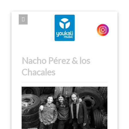
EXPOSE FRAMEWORK FOR JOOMLA 2.5 AND 3.0+
Nacho Pérez & los
Chacales