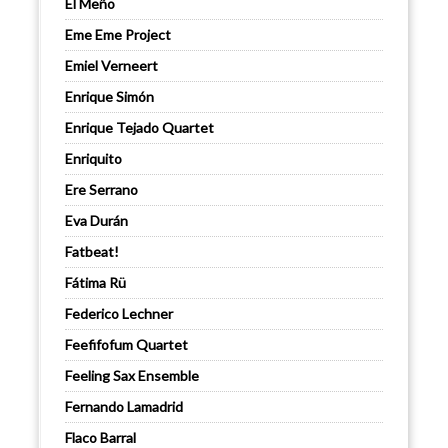
El Meño
Eme Eme Project
Emiel Verneert
Enrique Simón
Enrique Tejado Quartet
Enriquito
Ere Serrano
Eva Durán
Fatbeat!
Fátima Rü
Federico Lechner
Feefifofum Quartet
Feeling Sax Ensemble
Fernando Lamadrid
Flaco Barral